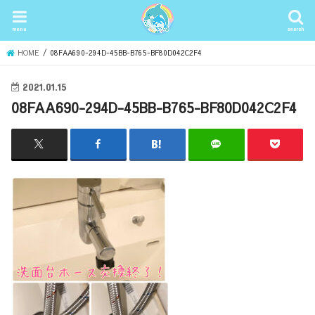
menu
search
HOME
08FAA690-294D-45BB-B765-BF80D042C2F4
2021.01.15
08FAA690-294D-45BB-B765-BF80D042C2F4