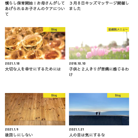
慣らし保育開始！お母さんがして
３月８日キッズマッサージ開催し
あげられるお子さんのケアについ
ました
て
Blog
助産院メニュー
2021.1.18
2018.10.10
大切な人を幸せにするためには
子供と２人きりが苦痛に感じるわ
け
Blog
Blog
2021.1.9
2021.1.21
後回しにしない
人の目は気にするな