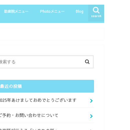
助産院メニュー
Photoメニュー
Blog
search
マタニティー整体
母乳相談
育児相談
産後・一般整体
お客さまの声
マタニティーPhoto
ニューボーンPhoto
親子Photo
最近の投稿
2025年あけましておめでとうございます
ご予約・お問い合わせについて