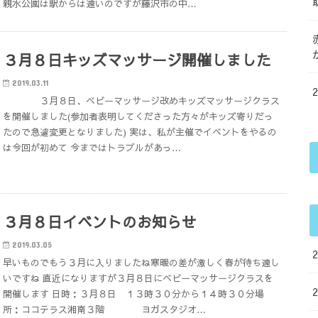
親水公園は駅からは遠いのですが藤沢市の中…
３月８日キッズマッサージ開催しました
2019.03.11
３月８日、ベビーマッサージ改めキッズマッサージクラス
を開催しました(参加者表明してくださった方々がキッズ寄りだっ
たので急遽変更となりました) 実は、私が主催でイベントをやるの
は今回が初めて 今まではトラブルがあっ…
３月８日イベントのお知らせ
2019.03.05
早いものでもう３月に入りましたね寒暖の差が激しく春が待ち遠し
いですね 直近になりますが３月８日にベビーマッサージクラスを
開催します 日時：３月８日 １３時３０分から１４時３０分場
所：ココテラス湘南３階 ヨガスタジオ…