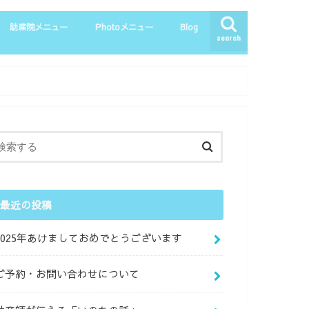
助産院メニュー
Photoメニュー
Blog
search
マタニティー整体
母乳相談
育児相談
産後・一般整体
お客さまの声
マタニティーPhoto
ニューボーンPhoto
親子Photo
最近の投稿
2025年あけましておめでとうございます
ご予約・お問い合わせについて