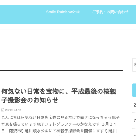
Smile Rainbowとは
ご予約・お問い合わせ
お客様の声
何気ない日常を宝物に、平成最後の桜親
子撮影会のお知らせ
2019.03.16
こんにちは何気ない日常を宝物に見るだけで幸せになっちゃう親子
写真を撮っています親子フォトグラファーのかなえです ３月３１
日 藤沢市引地川親水公園にて桜親子撮影会を開催します 引地川