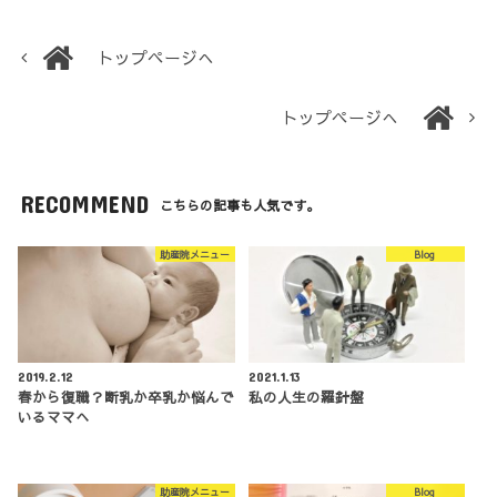
トップページへ
トップページへ
RECOMMEND
こちらの記事も人気です。
助産院メニュー
Blog
2019.2.12
2021.1.13
春から復職？断乳か卒乳か悩んで
私の人生の羅針盤
いるママへ
助産院メニュー
Blog