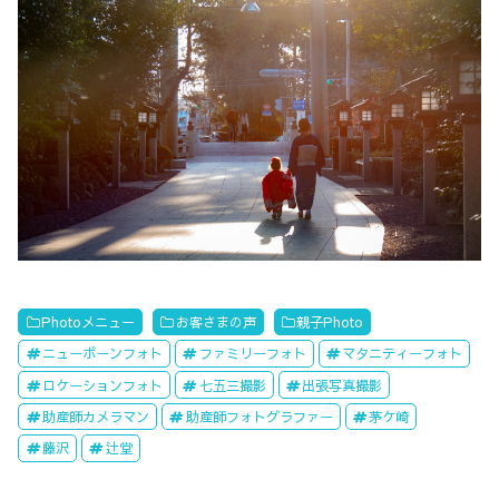
Photoメニュー
お客さまの声
親子Photo
ニューボーンフォト
ファミリーフォト
マタニティーフォト
ロケーションフォト
七五三撮影
出張写真撮影
助産師カメラマン
助産師フォトグラファー
茅ケ崎
藤沢
辻堂