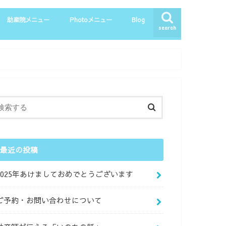
助産院メニュー
Photoメニュー
Blog
search
マタニティー整体
母乳相談
育児相談
産後・一般整体
お客さまの声
マタニティーPhoto
ニューボーンPhoto
親子Photo
最近の投稿
2025年あけましておめでとうございます
ご予約・お問い合わせについて